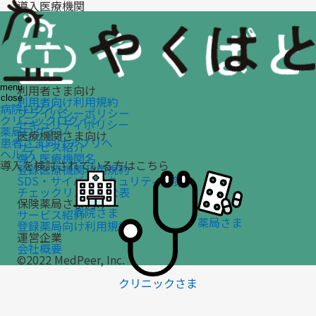
導入医療機関
利用者さま向け
menu
close
利用者向け利用規約
病院ログイン
プライバシーポリシー
クリニックログイン
セキュリティポリシー
薬局ログイン
医療機関さま向け
患者さま向けアプリへ
サービス紹介
ヘルプ
導入医療機関名
導入を検討されている方はこちら
登録医療機関利用規約
SDS・サイバーセキュリティ対策
チェックリストの公表
保険薬局さま向け
病院さま
サービス紹介
薬局さま
登録薬局向け利用規約
運営企業
会社概要
©2022 MedPeer, Inc.
クリニックさま